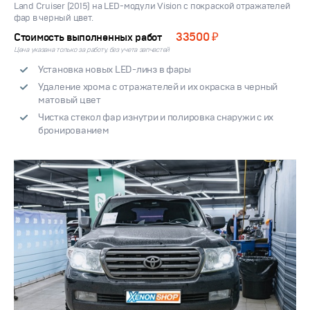
Land Cruiser (2015) на LED-модули Vision с покраской отражателей
фар в черный цвет.
33500 ₽
Стоимость выполненных работ
Цена указана только за работу, без учета запчастей
Установка новых LED-линз в фары
Удаление хрома с отражателей и их окраска в черный
матовый цвет
Чистка стекол фар изнутри и полировка снаружи с их
бронированием