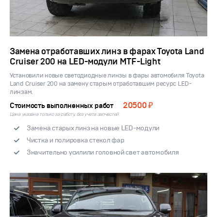
Замена отработавших линз в фарах Toyota Land
Cruiser 200 на LED-модули MTF-Light
Установили новые светодиодные линзы в фары автомобиля Toyota
Land Cruiser 200 на замену старым отработавшим ресурс LED-
линзам.
20500 ₽
Стоимость выполненных работ
Цена указана только за работу, без учета запчастей
Замена старых линз на новые LED-модули
Чистка и полировка стекол фар
Значительно усилили головной свет автомобиля