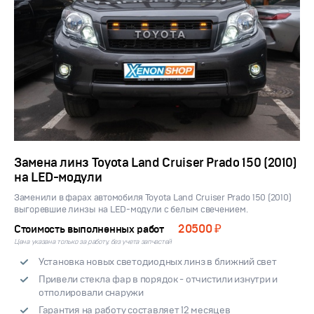
Замена линз Toyota Land Cruiser Prado 150 (2010)
на LED-модули
Заменили в фарах автомобиля Toyota Land Cruiser Prado 150 (2010)
выгоревшие линзы на LED-модули с белым свечением.
20500 ₽
Стоимость выполненных работ
Цена указана только за работу, без учета запчастей
Установка новых светодиодных линз в ближний свет
Привели стекла фар в порядок - отчистили изнутри и
отполировали снаружи
Гарантия на работу составляет 12 месяцев