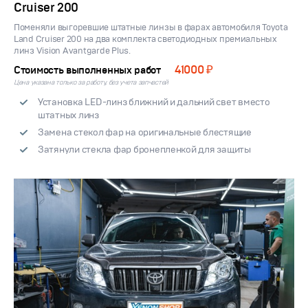
Cruiser 200
Поменяли выгоревшие штатные линзы в фарах автомобиля Toyota
Land Cruiser 200 на два комплекта светодиодных премиальных
линз Vision Avantgarde Plus.
41000 ₽
Стоимость выполненных работ
Цена указана только за работу, без учета запчастей
Установка LED-линз ближний и дальний свет вместо
штатных линз
Замена стекол фар на оригинальные блестящие
Затянули стекла фар бронепленкой для защиты