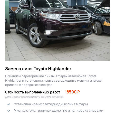
Замена линз Toyota Highlander
Поменяли перегоревшие линзы в фарах автомобиля Toyota
Highlander и установили новые светодиодные модули, а также
привели в порядок стекла фар.
18500 ₽
Стоимость выполненных работ
Цена указана только за работу, без учета запчастей
Установка новых светодиодных линз в фары
Чистка стекол изнутри щелочью и полировка снаружи