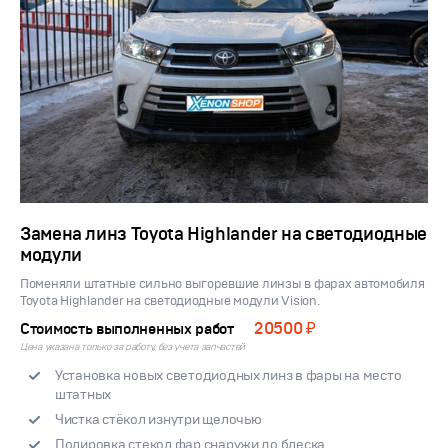
Замена линз Toyota Highlander на светодиодные
модули
Поменяли штатные сильно выгоревшие линзы в фарах автомобиля
Toyota Highlander на светодиодные модули Vision.
20500 ₽
Стоимость выполненных работ
Цена указана только за работу, без учета запчастей
Установка новых светодиодных линз в фары на место
штатных
Чистка стёкол изнутри щелочью
Полировка стекол фар снаружи до блеска