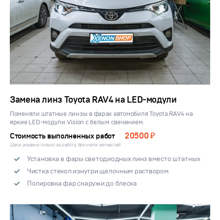
Замена линз Toyota RAV4 на LED-модули
Поменяли штатные линзы в фарах автомобиля Toyota RAV4 на
яркие LED-модули Vision с белым свечением.
20500 ₽
Стоимость выполненных работ
Цена указана только за работу, без учета запчастей
Установка в фары светодиодных линз вместо штатных
Чистка стекол изнутри щелочным раствором
Полировка фар снаружи до блеска