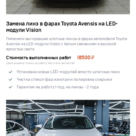
Замена линз в фарах Toyota Avensis на LED-
модули Vision
Поменяли выгоревшие штатные линзы в фарах автомобиля Toyota
Avensis на LED-модули Vision с белым свечением и высокой
яркостью света.
18500 ₽
Стоимость выполненных работ
Цена указана только за работу, без учета запчастей
Установка новых LED-модулей вместо штатных линз
Чистка стекол фар изнутри и полировка снаружи
Гарантия на работу 1 год, на линзы - 2 года