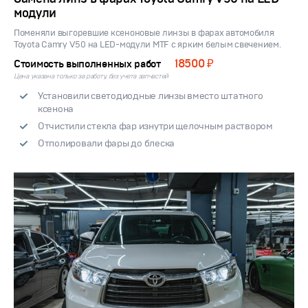
модули
Поменяли выгоревшие ксеноновые линзы в фарах автомобиля
Toyota Camry V50 на LED-модули MTF с ярким белым свечением.
18500 ₽
Стоимость выполненных работ
Цена указана только за работу, без учета запчастей
Установили светодиодные линзы вместо штатного
ксенона
Отчистили стекла фар изнутри щелочным раствором
Отполировали фары до блеска