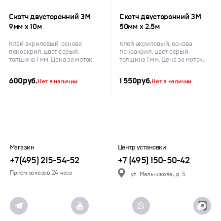
Скотч двусторонний 3M
Скотч двусторонний 3M
9мм х 10м
50мм х 2.5м
Клей акриловый, основа
Клей акриловый, основа
пеноакрил, цвет серый,
пеноакрил, цвет серый,
толщина 1 мм. Цена за моток.
толщина 1 мм. Цена за моток.
600
руб.
1 550
руб.
Нет в наличии
Нет в наличии
Магазин
Центр установки
+7(495) 215-54-52
+7 (495) 150-50-42
Прием заказов 24 часа
ул. Мельникова, д. 5