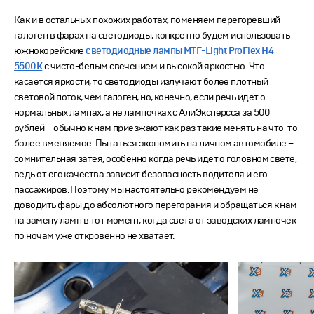
Как и в остальных похожих работах, поменяем перегоревший
галоген в фарах на светодиоды, конкретно будем использовать
южнокорейские
светодиодные лампы MTF-Light ProFlex H4
5500K
с чисто-белым свечением и высокой яркостью. Что
касается яркости, то светодиоды излучают более плотный
световой поток, чем галоген, но, конечно, если речь идет о
нормальных лампах, а не лампочках с АлиЭксперсса за 500
рублей – обычно к нам приезжают как раз такие менять на что-то
более вменяемое. Пытаться экономить на личном автомобиле –
сомнительная затея, особенно когда речь идет о головном свете,
ведь от его качества зависит безопасность водителя и его
пассажиров. Поэтому мы настоятельно рекомендуем не
доводить фары до абсолютного перегорания и обращаться к нам
на замену ламп в тот момент, когда света от заводских лампочек
по ночам уже откровенно не хватает.