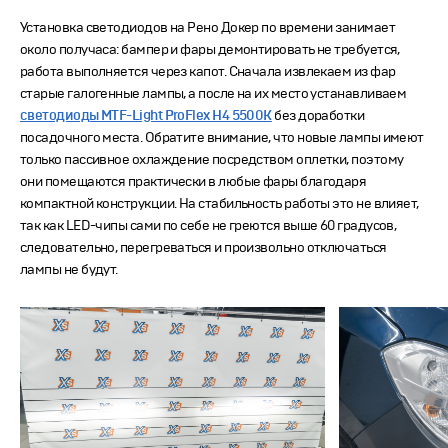
Установка светодиодов на Рено Докер по времени занимает
около получаса: бампер и фары демонтировать не требуется,
работа выполняется через капот. Сначала извлекаем из фар
старые галогенные лампы, а после на их место устанавливаем
светодиоды MTF-Light ProFlex H4 5500K
без доработки
посадочного места. Обратите внимание, что новые лампы имеют
только пассивное охлаждение посредством оплетки, поэтому
они помещаются практически в любые фары благодаря
компактной конструкции. На стабильность работы это не влияет,
так как LED-чипы сами по себе не греются выше 60 градусов,
следовательно, перегреваться и произвольно отключаться
лампы не будут.