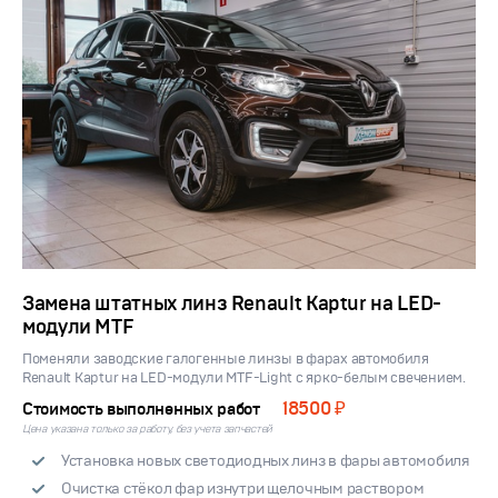
Замена штатных линз Renault Kaptur на LED-
модули MTF
Поменяли заводские галогенные линзы в фарах автомобиля
Renault Kaptur на LED-модули MTF-Light с ярко-белым свечением.
18500 ₽
Стоимость выполненных работ
Цена указана только за работу, без учета запчастей
Установка новых светодиодных линз в фары автомобиля
Очистка стёкол фар изнутри щелочным раствором