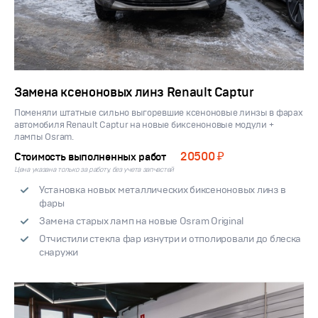
Замена ксеноновых линз Renault Captur
Поменяли штатные сильно выгоревшие ксеноновые линзы в фарах
автомобиля Renault Captur на новые биксеноновые модули +
лампы Osram.
20500 ₽
Стоимость выполненных работ
Цена указана только за работу, без учета запчастей
Установка новых металлических биксеноновых линз в
фары
Замена старых ламп на новые Osram Original
Отчистили стекла фар изнутри и отполировали до блеска
снаружи