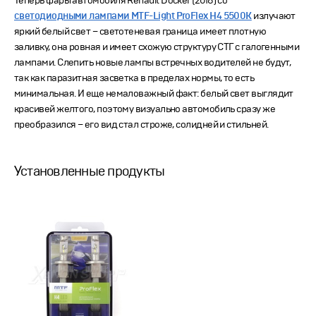
Теперь фары автомобиля Renault Docker (2018) со
светодиодными лампами MTF-Light ProFlex H4 5500K
излучают
яркий белый свет – светотеневая граница имеет плотную
заливку, она ровная и имеет схожую структуру СТГ с галогенными
лампами. Слепить новые лампы встречных водителей не будут,
так как паразитная засветка в пределах нормы, то есть
минимальная. И еще немаловажный факт: белый свет выглядит
красивей желтого, поэтому визуально автомобиль сразу же
преобразился – его вид стал строже, солидней и стильней.
Установленные продукты