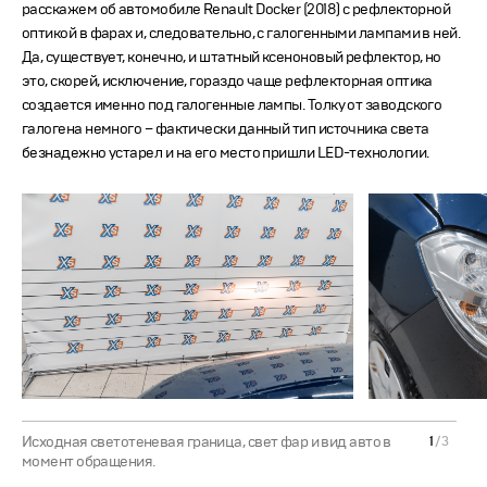
расскажем об автомобиле Renault Docker (2018) с рефлекторной
оптикой в фарах и, следовательно, с галогенными лампами в ней.
Да, существует, конечно, и штатный ксеноновый рефлектор, но
это, скорей, исключение, гораздо чаще рефлекторная оптика
создается именно под галогенные лампы. Толку от заводского
галогена немного – фактически данный тип источника света
безнадежно устарел и на его место пришли LED-технологии.
Исходная светотеневая граница, свет фар и вид авто в
1
/
3
момент обращения.