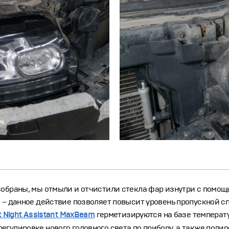
азобраны, мы отмыли и отчистили стекла фар изнутри с помо
а – данное действие позволяет повысит уровень пропускной с
 Night Assistant MaxBeam
герметизируются на базе температу
гулировке нового головного света по прибору, а также полир