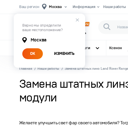
Ваш регион
Москва
Информация
Наши работы
Верно мы определили
ваше местоположение?
Первый Магазин Автомобильного Света
Москва
Все категории
Услуги
Ксенон
ОК
ИЗМЕНИТЬ
Главная
Наши работы
Замена штатных линз Land Rover Range 
Замена штатных линз 
модули
Желаете улучшить свет фар своего автомобиля? Тогда