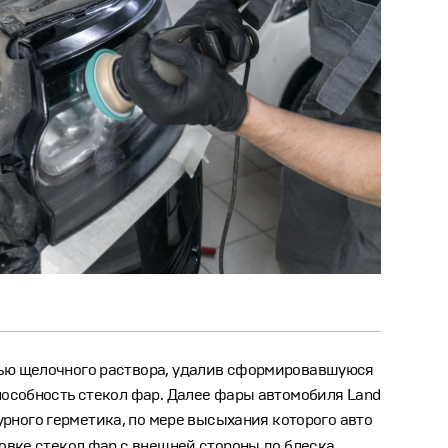
щью щелочного раствора, удалив сформировавшуюся
пособность стекол фар. Далее фары автомобиля Land
рного герметика, по мере высыхания которого авто
овке стекол фар с внешней стороны до блеска,