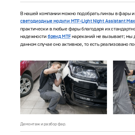
В нашей компании можно подобрать линзы в фары и
светодиодные модули MTF-Light Night Assistant M
практически в любые фары благодаря их стандартно
надежности
бренд MTF
нареканий не вызывает; мы д
данном случае оно активное, то есть реализовано п
Демонтаж и разбор фар.