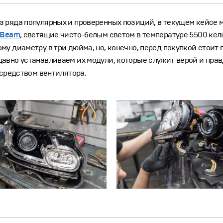
з ряда популярных и проверенных позиций, в текущем кейсе
axBeam
, светящие чисто-белым светом в температуре 5500 ке
му диаметру в три дюйма, но, конечно, перед покупкой стои
авно устанавливаем их модули, которые служит верой и правд
осредством вентилятора.