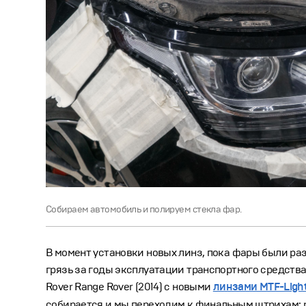
Собираем автомобиль и полируем стекла фар.
В момент установки новых линз, пока фары были р
грязь за годы эксплуатации транспортного средств
Rover Range Rover (2014) с новыми
линзами MTF-Light
собирается и мы переходим к финальным штрихам: ре