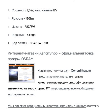
Мощность
2,5W
, напряжение
12V
Яркость -
150lm
Цоколь
- P27/7W
Гарантия
- 4 года
Код лампы -
3547CW-02B
Интернет-магазин XenonShop – официальная точка
продаж OSRAM
Наш интернет-магазин
XenonShop.ru
предлагает покупателям
только
качественную продукцию, официально
ввезенную на территорию РФ
и прошедшую все необходимы
экспертные тесты.
Мы являемся официальным поставщиком ламп OSRAM
, поэтому