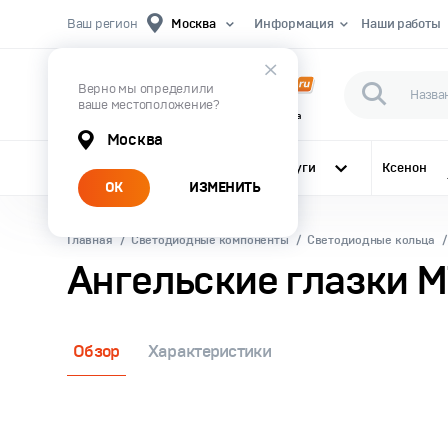
Ваш регион
Москва
Информация
Наши работы
Верно мы определили
ваше местоположение?
Первый Магазин Автомобильного Света
Москва
Все категории
Услуги
Ксенон
ОК
ИЗМЕНИТЬ
Главная
Светодиодные компоненты
Светодиодные кольца
Ангельские глазки M
Обзор
Характеристики