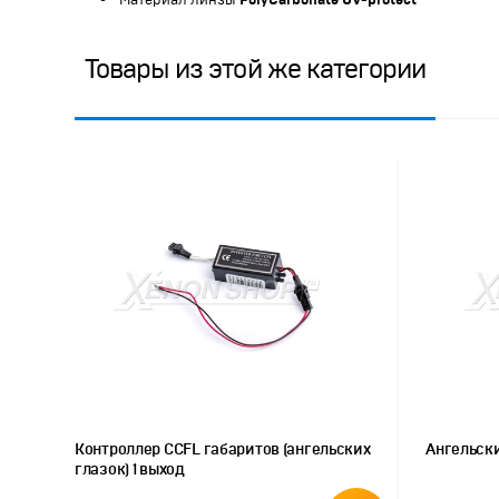
Материал линзы
PolyCarbonate UV-protect
Товары из этой же категории
Контроллер CCFL габаритов (ангельских
Ангельски
глазок) 1 выход