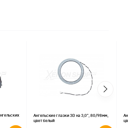
ангельских
Ангельские глазки 3D на 3,0", 80/98мм,
Ан
цвет белый
цв