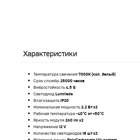
Характеристики
Температура свечения
7000К (хол. белый)
Срок службы
25000 часов
Вибростойкость
4.5 G
Светодиод
Lumileds
Влагозащита
IP20
Номинальная мощность
2.2 Вт х2
Рабочая температура
-40°C от +50°C
Яркость модуля
260 lm х2
Напряжение
12 V
Количество светодиодов
18 шт х2