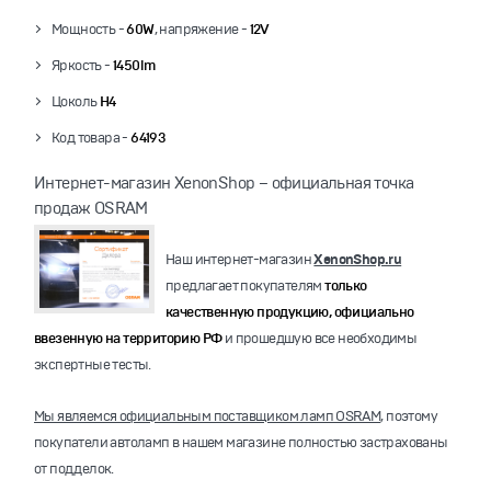
Мощность -
60W
, напряжение -
12V
Яркость -
1450lm
Цоколь
H4
Код товара -
64193
Интернет-магазин XenonShop – официальная точка
продаж OSRAM
Наш интернет-магазин
XenonShop.ru
предлагает покупателям
только
качественную продукцию, официально
ввезенную на территорию РФ
и прошедшую все необходимы
экспертные тесты.
Мы являемся официальным поставщиком ламп OSRAM
, поэтому
покупатели автоламп в нашем магазине полностью застрахованы
от подделок.