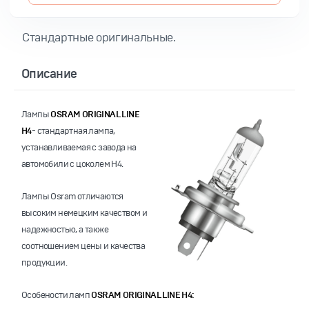
Стандартные оригинальные.
Описание
Лампы
OSRAM ORIGINAL LINE
H4
-
стандартная лампа,
устанавливаемая с завода на
автомобили с цоколем
H4
.
Лампы Osram отличаются
высоким немецким качеством и
надежностью, а также
соотношением цены и качества
продукции.
Особености ламп
OSRAM ORIGINAL LINE H4: