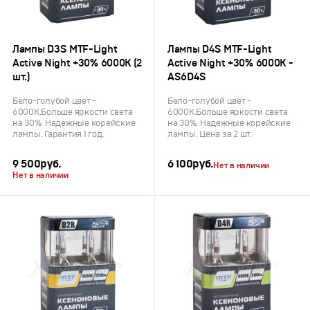
Лампы D3S MTF-Light
Лампы D4S MTF-Light
Active Night +30% 6000K (2
Active Night +30% 6000K -
шт.)
AS6D4S
Бело-голубой цвет -
Бело-голубой цвет -
6000К.Больше яркости света
6000К.Больше яркости света
на 30%. Надежные корейские
на 30%. Надежные корейские
лампы. Гарантия 1 год.
лампы. Цена за 2 шт.
9 500
руб.
6 100
руб.
Нет в наличии
Нет в наличии