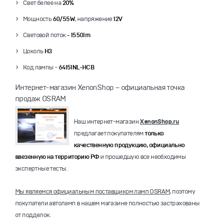
Свет белее на
20%
Мощность
60/55W
, напряжение
12V
Световой поток
- 1550lm
Цоколь
Н3
Код лампы -
64151NL-HCB
Интернет-магазин XenonShop – официальная точка
продаж OSRAM
Наш интернет-магазин
XenonShop.ru
предлагает покупателям
только
качественную продукцию, официально
ввезенную на территорию РФ
и прошедшую все необходимы
экспертные тесты.
Мы являемся официальным поставщиком ламп OSRAM
, поэтому
покупатели автоламп в нашем магазине полностью застрахованы
от подделок.