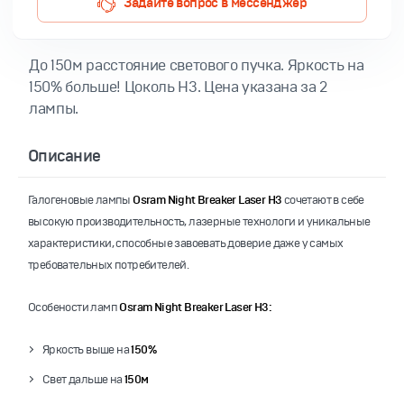
Задайте вопрос в мессенджер
До 150м расстояние светового пучка. Яркость на
150% больше! Цоколь H3. Цена указана за 2
лампы.
Описание
Галогеновые лампы
Osram Night Breaker Laser H3
сочетают в себе
высокую производительность, лазерные технологи и уникальные
характеристики, способные завоевать доверие даже у самых
требовательных потребителей.
Особености ламп
Osram Night Breaker Laser
H3:
Яркость выше на
150%
Свет дальше на
150м