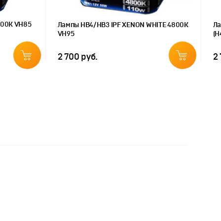
800K VH85
Лампы HB4/HB3 IPF XENON WHITE 4800K
Ла
VH95
(H
2 700 руб.
2 