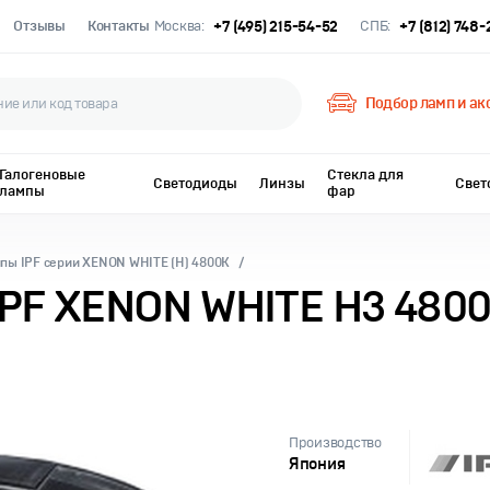
Отзывы
Контакты
Москва:
+7 (495) 215-54-52
СПБ:
+7 (812) 748
Подбор ламп и ак
Галогеновые
Стекла для
Светодиоды
Линзы
Свет
лампы
фар
пы IPF серии XENON WHITE (H) 4800K
IPF XENON WHITE H3 480
Производство
Япония