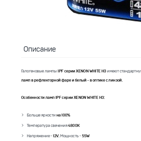
Описание
Галогеновые лампы
IPF серии XENON WHITE H3
имеют стандартну
ламп в рефлекторной фаре и белый - в оптике с линзой.
Особенности ламп IPF серии XENON WHITE H3:
Больше яркости
на 100%
Температура свечения
4800K
Напряжение -
12V
, Мощность -
55W