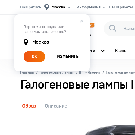
Ваш регион
Москва
Информация
Наши работы
Верно мы определили
ваше местоположение?
Первый Магазин Автомобильного Света
Москва
Все категории
Услуги
Ксенон
ОК
ИЗМЕНИТЬ
Главная
Галогеновые лампы
IPF - Япония
Галогеновые лам
Галогеновые лампы 
Обзор
Описание