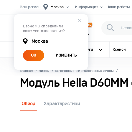
Ваш регион
Москва
Информация
Наши работы
Верно мы определили
ваше местоположение?
Первый Магазин Автомобильного Света
Москва
Все категории
Услуги
Ксенон
ОК
ИЗМЕНИТЬ
Главная
Линзы
Галогенные и Бигалогенные линзы
Модуль Hella D60ММ 
Обзор
Характеристики