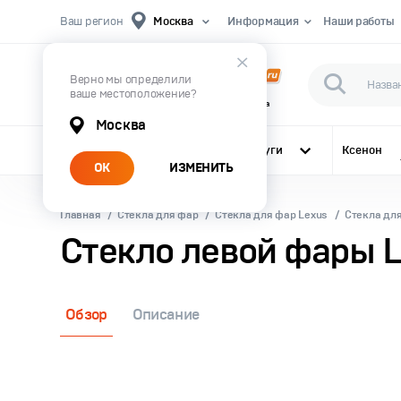
Ваш регион
Москва
Информация
Наши работы
Верно мы определили
ваше местоположение?
Первый Магазин Автомобильного Света
Москва
Все категории
Услуги
Ксенон
ОК
ИЗМЕНИТЬ
Главная
Стекла для фар
Стекла для фар Lexus
Стекла для
Стекло левой фары L
Обзор
Описание