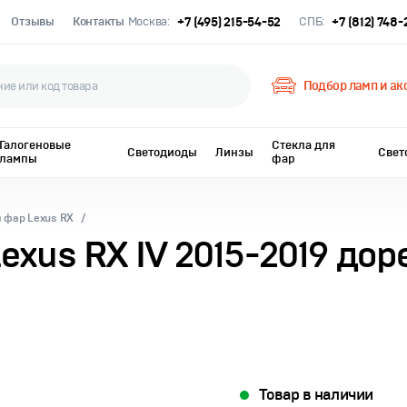
Отзывы
Контакты
Москва:
+7 (495) 215-54-52
СПБ:
+7 (812) 748
Подбор ламп и ак
Галогеновые
Стекла для
Светодиоды
Линзы
Свет
лампы
фар
 фар Lexus RX
exus RX IV 2015-2019 до
Товар в наличии