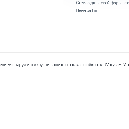
Cтекло для левой фары Lexu
Цена за 1 шт.
сением снаружи и изнутри защитного лака, стойкого к UV лучам. У