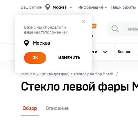
Ваш регион
Москва
Информация
Наши работы
Верно мы определили
ваше местоположение?
Первый Магазин Автомобильного Света
Москва
Все категории
Услуги
Ксенон
ОК
ИЗМЕНИТЬ
Главная
Стекла для фар
Стекла для фар Mazda
Стекло левой фары Ma
Обзор
Описание