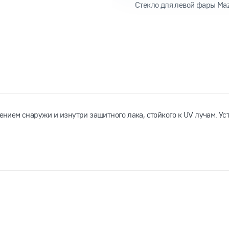
Cтекло для левой фары Mazda
сением снаружи и изнутри защитного лака, стойкого к UV лучам. У