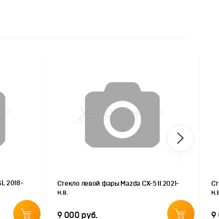
L 2018-
Стекло левой фары Mazda CX-5 II 2021-
Ст
н.в.
н.
9 000 руб.
9