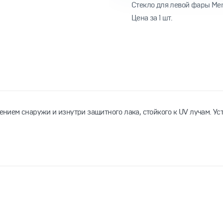
Cтекло для левой фары Mer
Цена за 1 шт.
сением снаружи и изнутри защитного лака, стойкого к UV лучам. У