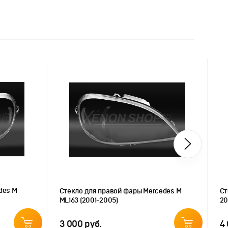
des M
Стекло для правой фары Mercedes M
Ст
ML163 (2001-2005)
20
3 000 руб.
4