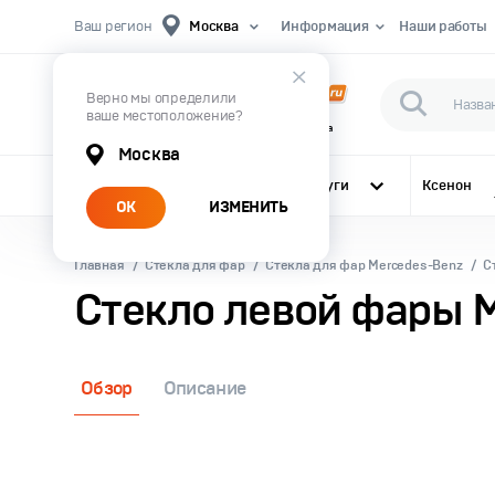
Ваш регион
Москва
Информация
Наши работы
Верно мы определили
ваше местоположение?
Первый Магазин Автомобильного Света
Москва
Все категории
Услуги
Ксенон
ОК
ИЗМЕНИТЬ
Главная
Стекла для фар
Стекла для фар Mercedes-Benz
С
Стекло левой фары 
Обзор
Описание