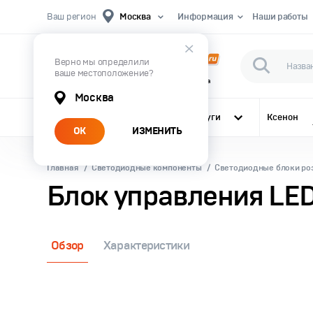
Ваш регион
Москва
Информация
Наши работы
Верно мы определили
ваше местоположение?
Первый Магазин Автомобильного Света
Москва
Все категории
Услуги
Ксенон
ОК
ИЗМЕНИТЬ
Главная
Светодиодные компоненты
Светодиодные блоки ро
Блок управления LE
Обзор
Характеристики