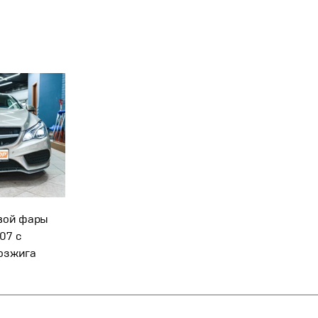
евой фары
07 с
озжига