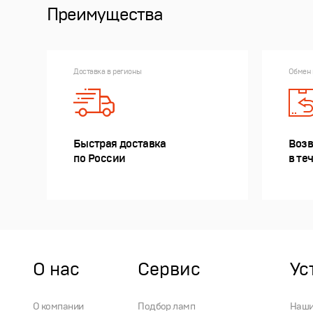
Преимущества
Доставка в регионы
Обмен 
Быстрая доставка
Возв
по России
в те
О нас
Сервис
Ус
О компании
Подбор ламп
Наши