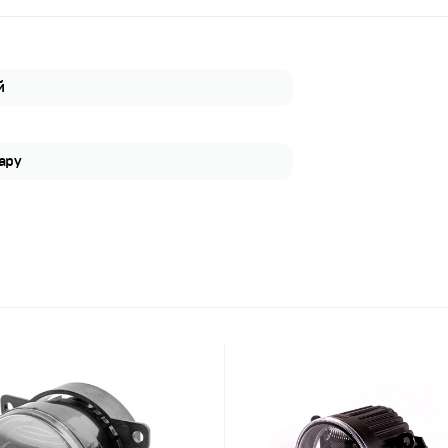
й
пару