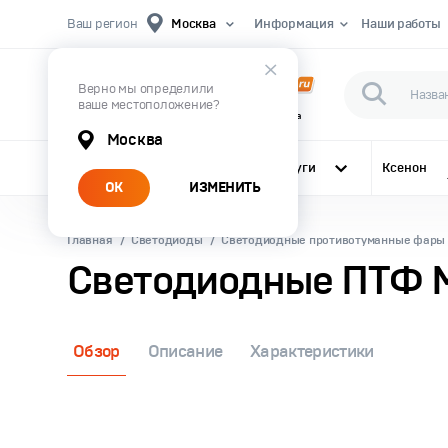
Ваш регион
Москва
Информация
Наши работы
Верно мы определили
ваше местоположение?
Первый Магазин Автомобильного Света
Москва
Все категории
Услуги
Ксенон
ОК
ИЗМЕНИТЬ
Главная
Светодиоды
Светодиодные противотуманные фары 
Светодиодные ПТФ MTF
Обзор
Описание
Характеристики