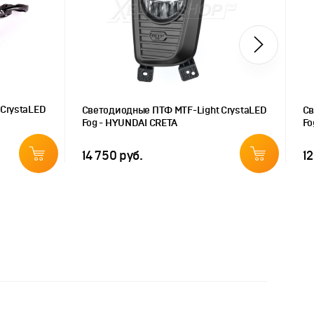
CrystaLED
Светодиодные ПТФ MTF-Light CrystaLED
Св
Fog - HYUNDAI CRETA
Fo
14 750 руб.
12