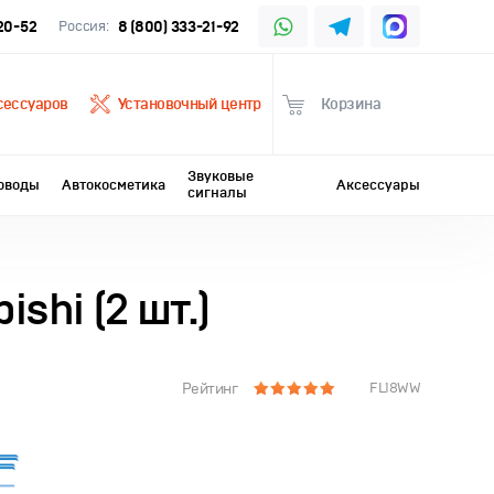
-20-52
Россия:
8 (800) 333-21-92
сессуаров
Установочный центр
Корзина
Звуковые
оводы
Автокосметика
Аксессуары
сигналы
shi (2 шт.)
Рейтинг
FL18WW