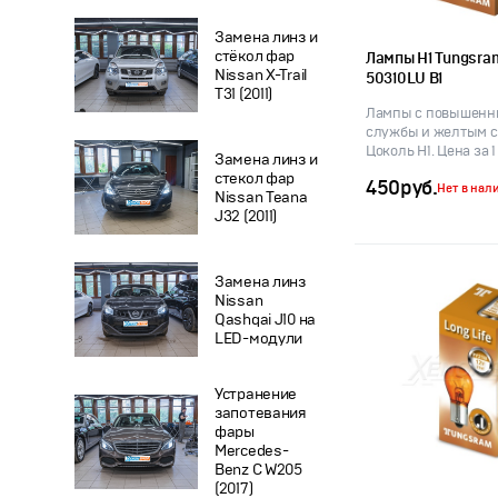
Замена линз и
стёкол фар
Лампы H1 Tungsram
Nissan X-Trail
50310LU B1
T31 (2011)
Лампы с повышенн
службы и желтым с
Цоколь H1. Цена за 1
Замена линз и
стекол фар
450
руб.
Нет в нал
Nissan Teana
J32 (2011)
Замена линз
Nissan
Qashqai J10 на
LED-модули
Устранение
запотевания
фары
Mercedes-
Benz C W205
(2017)