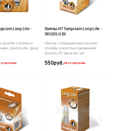
gsram Long Life -
Лампы H7 Tungsram Long Life -
58520LU B1
 сроком службы и
Лампы с повышенным сроком
ием. Цоколь H4. Цена
службы и желтым свечением.
Цоколь H7. Цена за 1 шт.
550
руб.
 в наличии
Нет в наличии