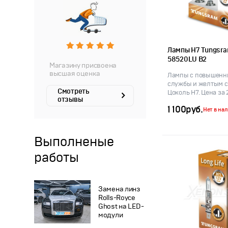
Лампы H7 Tungsram
58520LU B2
Магазину присвоена
высшая оценка
Лампы с повышенн
службы и желтым с
Смотреть
Цоколь H7. Цена за 2
отзывы
1 100
руб.
Нет в на
Выполненые
работы
Замена линз
Rolls-Royce
Ghost на LED-
модули