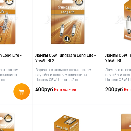
 Long Life -
Лампы C5W Tungsram Long Life -
Лампы C5W Tu
7546L BL2
7546L B1
ым сроком
Вариант с повышенным сроком
Лампы с повы
вечением.
службы и желтым свечением.
службы и жел
 шт.
Цоколь C5W. Цена за 2 шт.
Цоколь C5W. Це
400
руб.
200
руб.
Нет в наличии
Нет 