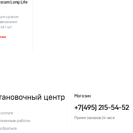
sram Long Life
ым сроком
вечением.
а 1 шт.
ичии
тановочный центр
Магазин
+7(495) 215-54-52
 услуги
Прием заказов 24 часа
лненные работы
добраться