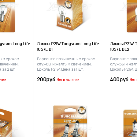
gsram Long Life
Лампы P21W Tungsram Long Life -
Лампы P21W T
1057L B1
1057L BL2
ым сроком
Вариант с повышенным сроком
Вариант с по
вечением.
службы и желтым свечением.
службы и жел
 за 2 шт.
Цоколь P21W. Цена за 1 шт.
Цоколь P21W. Ц
200
руб.
400
руб.
ичии
Нет в наличии
Нет 