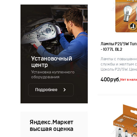
Лампы P21/5W Tun
- 1077L BL2
Установочный
Лампы с повышенн
центр
службы и желтым с
Цоколь P21/5W. Цена
Установка купленного
оборудования
400
руб.
Нет в нал
Подробнее
Яндекс.Маркет
высшая оценка