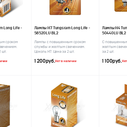
 Long Life -
Лампы H7 Tungsram Long Life -
Лампы H4 Tun
58520LU BL2
50440LU BL2
ым сроком
Лампы с повышенным сроком
С повышенным
вечением.
службы и желтым свечением.
желтым свечен
 шт.
Цоколь H7. Цена за 2 шт.
за 2 шт.
1 200
руб.
1 100
руб.
личии
Нет в наличии
Нет