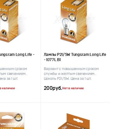
ngsram Long Life -
Лампы P21/5W Tungsram Long Life
- 1077L B1
шенным сроком
Вариант с повышенным сроком
тым свечением.
службы и желтым свечением.
на за 1 шт.
Цоколь P21/5W. Цена за 1 шт.
200
руб.
в наличии
Нет в наличии