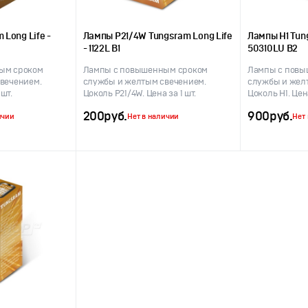
 Long Life -
Лампы P21/4W Tungsram Long Life
Лампы H1 Tung
- 1122L B1
50310LU B2
ым сроком
Лампы с повышенным сроком
Лампы с повы
вечением.
службы и желтым свечением.
службы и жел
 шт.
Цоколь P21/4W. Цена за 1 шт.
Цоколь H1. Цена
200
руб.
900
руб.
ичии
Нет в наличии
Нет