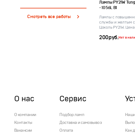
Лампы PY21W Tung
- 1056L B1
Смотреть все работы
Лампы с повышенн
службы и желтым с
Цоколь PY21W. Цена з
200
руб.
Нет в нал
О нас
Сервис
Ус
О компании
Подбор ламп
Наши
Контакты
Доставка и самовывоз
Выпо
Вакансии
Оплата
Как 