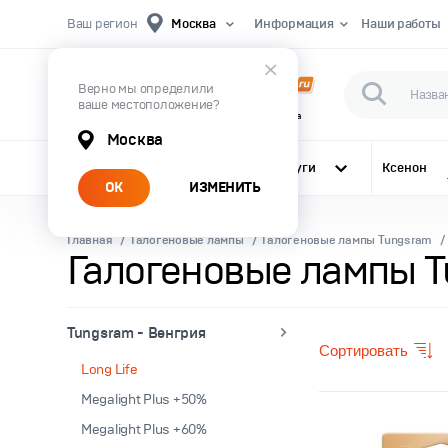
Ваш регион
Москва
Информация
Наши работы
Верно мы определили
ваше местоположение?
Первый Магазин Автомобильного Света
Москва
Все категории
Услуги
Ксенон
ОК
ИЗМЕНИТЬ
Главная
Галогеновые лампы
Галогеновые лампы Tungsram
Галогеновые лампы T
Tungsram - Венгрия
Сортировать
Long Life
Megalight Plus +50%
Megalight Plus +60%