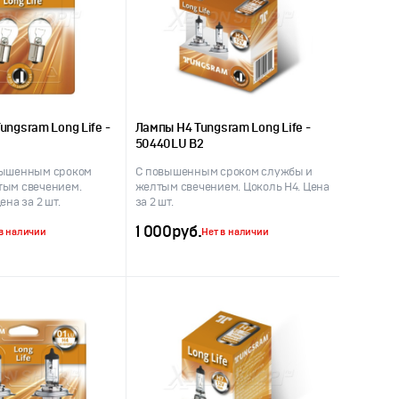
ungsram Long Life -
Лампы H4 Tungsram Long Life -
50440LU B2
вышенным сроком
С повышенным сроком службы и
тым свечением.
желтым свечением. Цоколь H4. Цена
ена за 2 шт.
за 2 шт.
1 000
руб.
в наличии
Нет в наличии