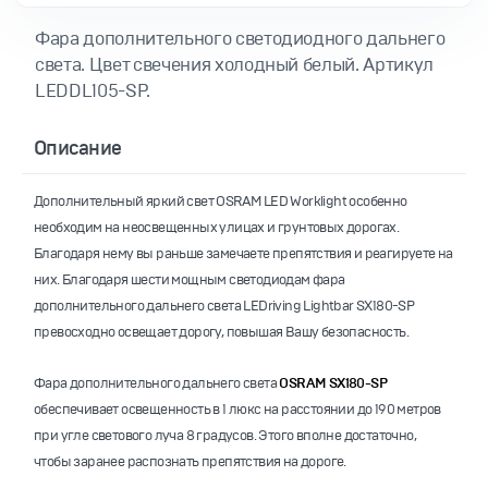
Фара дополнительного светодиодного дальнего
света. Цвет свечения холодный белый. Артикул
LEDDL105-SP.
Описание
Дополнительный яркий свет OSRAM LED Worklight особенно
необходим на неосвещенных улицах и грунтовых дорогах.
Благодаря нему вы раньше замечаете препятствия и реагируете на
них. Благодаря шести мощным светодиодам фара
дополнительного дальнего света LEDriving Lightbar SX180-SP
превосходно освещает дорогу, повышая Вашу безопасность.
Фара дополнительного дальнего света
OSRAM SX180-SP
обеспечивает освещенность в 1 люкс на расстоянии до 190 метров
при угле светового луча 8 градусов. Этого вполне достаточно,
чтобы заранее распознать препятствия на дороге.